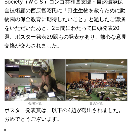
Society（ＷＣＳ）コンゴ共和国支部・自然環境保
全技術顧の西原智昭氏に「野生生物を救うために動
物園の保全教育に期待したいこと」と題したご講演
をいただいたあと、2日間にわたって口頭発表20
題、ポスター発表29題もの発表があり、熱心な意見
交換が交わされました。
会場写真
集合写真
ポスター発表賞は、以下の4題が選出されました。
おめでとうございます。